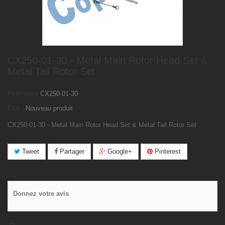
CX250-01-30 - Metal Main Rotor Head Set &
Metal Tail Rotor Set
Référence
CX250-01-30
État :
Nouveau produit
CX250-01-30 - Metal Main Rotor Head Set & Metal Tail Rotor Set
Tweet
Partager
Google+
Pinterest
Donnez votre avis