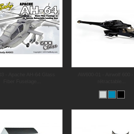
3 - Apache AH-64 Glass
AW600-01 - Airwolf 600 -
Fiber Fuselage...
rétractable...