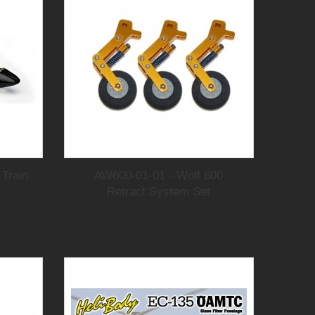
 Train
AW600-01-01 - Wolf 600
Retract System Set