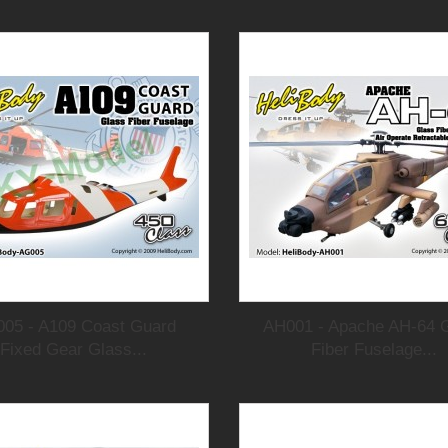
05 - A109 Coast Guard
AH001 - Apache AH-64 
Fixed Gear Glass...
Fiber Fuselage...