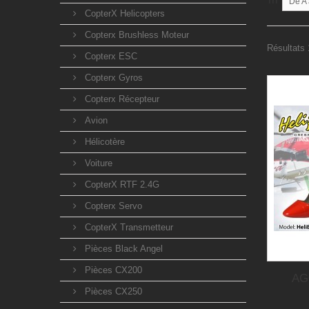
Tri
De A 
CopterX Helicopters
Copterx Brushless Moteur
Résultats 
Copterx ESC
Copterx Gyros
Copterx Récepteur
Avion
Hélicotère
Voiture
CopterX RTF 2.4G
Copterx Servo
CopterX Transmetteur
Pièces Black Angel
Pièces CX200
AG
Pièces CX250