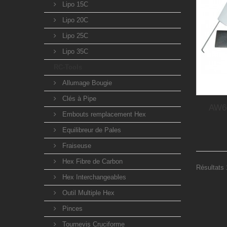
Lipo 15C
Lipo 20C
Lipo 25C
Lipo 35C
RC-Tools
Allumage Bougie
Clés à Pipe
AW60
Embouts remplacement Hex
Equilibreur de Pales
Fraiseuse
Hex Fibre de Carbon
Résultats 
Hex Interchangeables
Outil Multiple Hex
Pinces
Tournevis Cruciforme