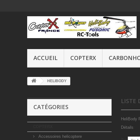
ACCUEIL
COPTERX
CARBONH
HELIBODY
LISTE
CATÉGORIES
HeliBody 
COPTERX
Détails
Accessoires helicoptere