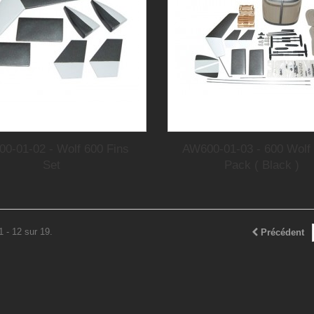
0-01-02 - Wolf 600 Fins
AW600-01-03 - 600 Wolf 
Set
Pack ( Black )
1 - 12 sur 19.
Précédent