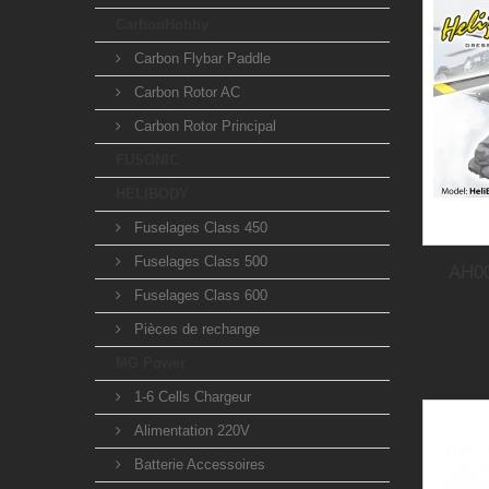
CarbonHobby
Carbon Flybar Paddle
Carbon Rotor AC
Carbon Rotor Principal
FUSONIC
HELIBODY
Fuselages Class 450
Fuselages Class 500
AH00
Fuselages Class 600
Pièces de rechange
MG Power
1-6 Cells Chargeur
Alimentation 220V
Batterie Accessoires