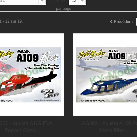
Montrer
à Z
12
par page
1 - 12 sur 19.
Précédent
001 - Agusta A109 EVA
AG002 - Agusta A109 Po
Retract Glass...
Glass Fiber...