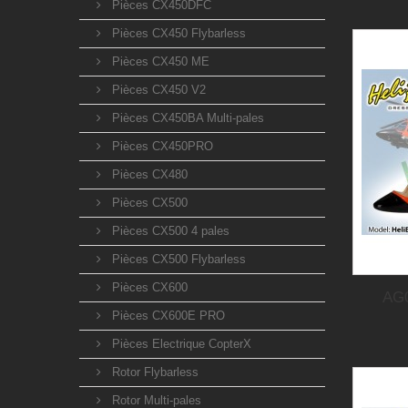
Pièces CX450DFC
Pièces CX450 Flybarless
Pièces CX450 ME
Pièces CX450 V2
Pièces CX450BA Multi-pales
Pièces CX450PRO
Pièces CX480
Pièces CX500
Pièces CX500 4 pales
Pièces CX500 Flybarless
Pièces CX600
AG0
Pièces CX600E PRO
Pièces Electrique CopterX
Rotor Flybarless
Rotor Multi-pales