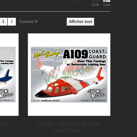
Afficher :
Grille
Liste
1
2
Suivant
Afficher tout
lice
AG003 - Agusta A109 Coast
Guard Glass...