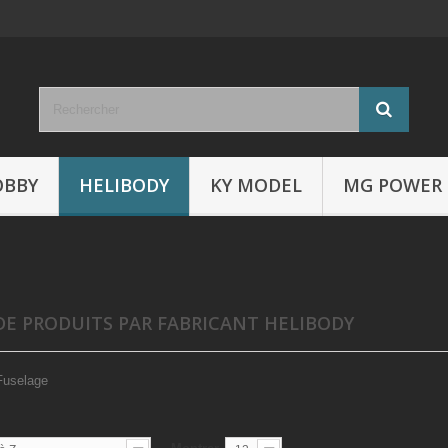
OBBY
HELIBODY
KY MODEL
MG POWER
 DE PRODUITS PAR FABRICANT HELIBODY
Fuselage