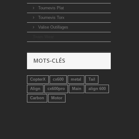
Tournevis Plat
Tournevis Torx
Valise Outillages
Team Wear
MOTS-CLÉS
CopterX
cx600
metal
Tail
Align
cx600pro
Main
align 600
Carbon
Motor