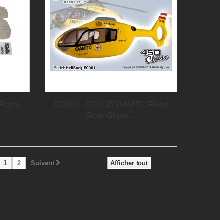
Parts
EC001 - EC-135 OAMTC Fixed
Gear Glass...
1
2
Suivant
Afficher tout