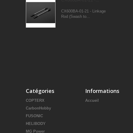
CX600BA-01-21 - Linkage
Rod (Swash to...
Catégories
Informations
COPTERX
Accueil
CarbonHobby
FUSONIC
HELIBODY
MG Power