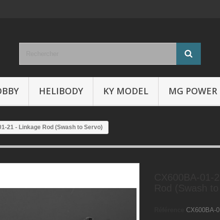
OBBY
HELIBODY
KY MODEL
MG POWER
-21 - Linkage Rod (Swash to Servo)
CX600BA-01-21
Rod (Swash to
Référence
CX600BA-0