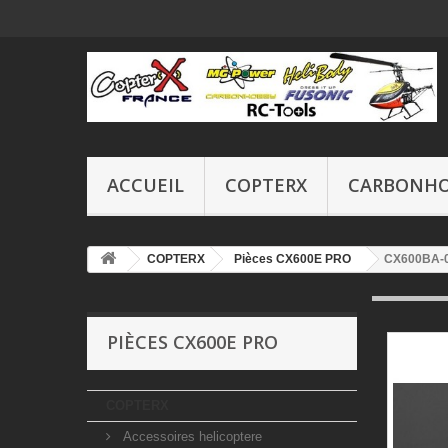
ACCUEIL
COPTERX
CARBONH
COPTERX
Pièces CX600E PRO
CX600BA-01
PIÈCES CX600E PRO
COPTERX
Accessoires helicoptere