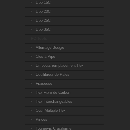
Lipo 15C
Lipo 20C
Lipo 25C
Lipo 35C
RC-Tools
Allumage Bougie
Clés à Pipe
Embouts remplacement Hex
Equilibreur de Pales
Fraiseuse
Hex Fibre de Carbon
Hex Interchangeables
Outil Multiple Hex
Pinces
Tournevis Cruciforme