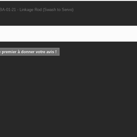
A-01-21 - Linkage Rod (Swash to Servo)
 premier à donner votre avis !