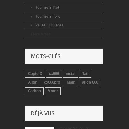
Tournevis Plat
Tournevis Torx
Valise Outillages
Team Wear
MOTS-CLÉS
CopterX
cx600
metal
Tail
Align
cx600pro
Main
align 600
Carbon
Motor
DÉJÀ VUS
CX600BA-01-21 -...