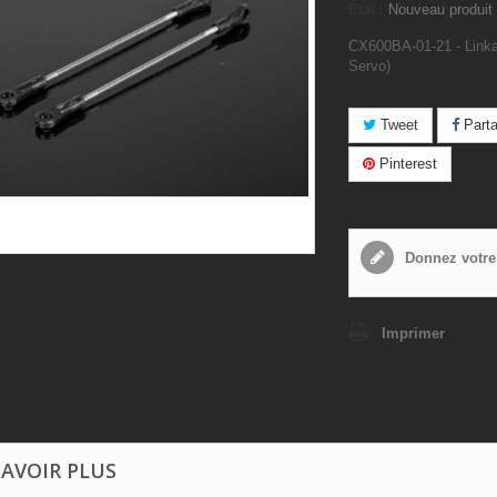
État :
Nouveau produit
CX600BA-01-21 - Link
Servo)
Tweet
Parta
Pinterest
Donnez votre
Imprimer
SAVOIR PLUS