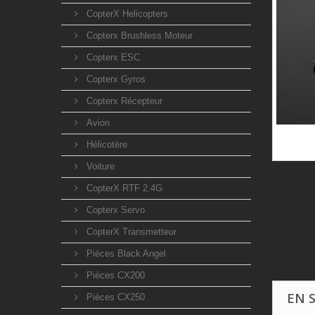
CopterX Helicopters
Copterx Brushless Moteur
Copterx ESC
Copterx Gyros
Copterx Récepteur
Avion
Hélicotère
Voiture
CopterX RTF 2.4G
Copterx Servo
CopterX Transmetteur
Pièces Black Angel
Pièces CX200
EN 
Pièces CX250