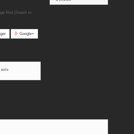
age Rod (Swash to
ger
Google+
 avis