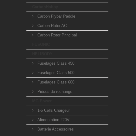
CarbonHobby
Carbon Flybar Paddle
Carbon Rotor AC
Carbon Rotor Principal
FUSONIC
HELIBODY
Fuselages Class 450
Fuselages Class 500
Fuselages Class 600
Pièces de rechange
MG Power
1-6 Cells Chargeur
Alimentation 220V
Batterie Accessoires