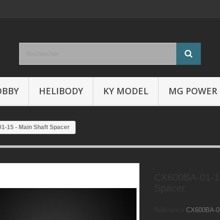
OBBY
HELIBODY
KY MODEL
MG POWER
-15 - Main Shaft Spacer
CX600BA-01-15
Spacer
Référence
CX600BA-0