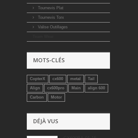
Tournevis Plat
Tournevis Torx
Valise Outillages
Team Wear
MOTS-CLÉS
CopterX
cx600
metal
Tail
Align
cx600pro
Main
align 600
Carbon
Motor
DÉJÀ VUS
CX600BA-01-15 -