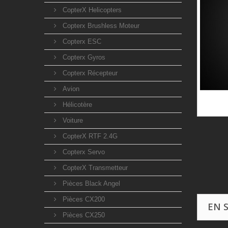
CopterX Helicopters
Copterx Brushless Moteur
Copterx ESC
Copterx Gyros
Copterx Récepteur
Avion
Hélicotère
Voiture
CopterX RTF 2.4G
Copterx Servo
CopterX Transmetteur
Pièces Black Angel
Pièces CX200
EN 
Pièces CX250