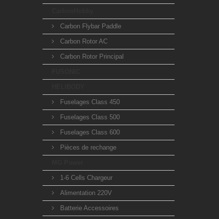
CarbonHobby
Carbon Flybar Paddle
Carbon Rotor AC
Carbon Rotor Principal
FUSONIC
HELIBODY
Fuselages Class 450
Fuselages Class 500
Fuselages Class 600
Pièces de rechange
MG Power
1-6 Cells Chargeur
Alimentation 220V
Batterie Accessoires