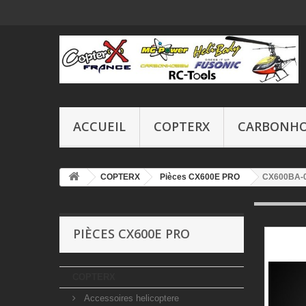
ACCUEIL
COPTERX
CARBONH
COPTERX
Pièces CX600E PRO
CX600BA-01
PIÈCES CX600E PRO
COPTERX
Accessoires helicoptere