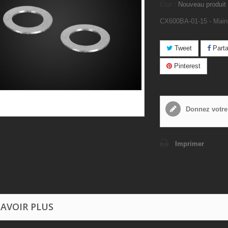
État :
Nouveau produit
CX600BA-01-15 - Main
Tweet
Parta
Pinterest
Donnez votre
Imprimer
SAVOIR PLUS