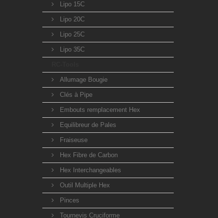
Lipo 15C
Lipo 20C
Lipo 25C
Lipo 35C
RC-Tools
Allumage Bougie
Clés à Pipe
Embouts remplacement Hex
Equilibreur de Pales
Fraiseuse
Hex Fibre de Carbon
Hex Interchangeables
Outil Multiple Hex
Pinces
Tournevis Cruciforme