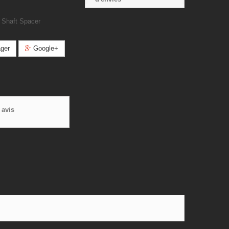
 Shaft Spacer
ger
Google+
 avis