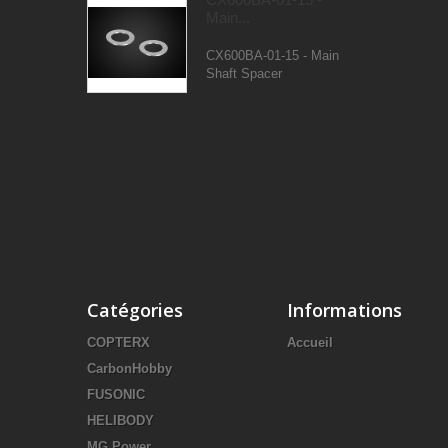
Main...
CX600BA-01-15 - Main
Shaft Spacer
Catégories
Informations
COPTERX
Accueil
CarbonHobby
FUSONIC
HELIBODY
MG Power