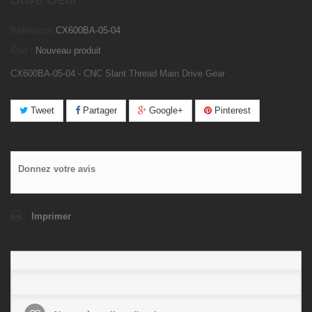
Référence
CX600BA-05-04
État :
Nouveau produit
CX600BA-05-04 - CNC Slant Thread Main Drive Gear
Tweet
Partager
Google+
Pinterest
Donnez votre avis
Imprimer