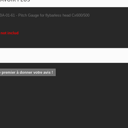
A-01-61 - Pitch Gauge for flybarless head Cx600/500
 not includ
 premier à donner votre avis !