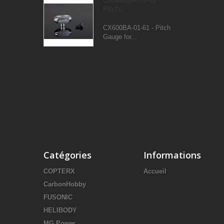
Pitch...
CX600BA-01-61 - Pitch
Gauge for...
Catégories
Informations
COPTERX
Accueil
CarbonHobby
FUSONIC
HELIBODY
MG Power