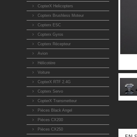
CopterX Helicopters
Copterx Brushless Moteur
Copterx ESC
Copterx Gyros
Copterx Récepteur
Avion
Hélicotère
Voiture
CopterX RTF 2.4G
Copterx Servo
CopterX Transmetteur
Pièces Black Angel
Pièces CX200
Pièces CX250
EN 