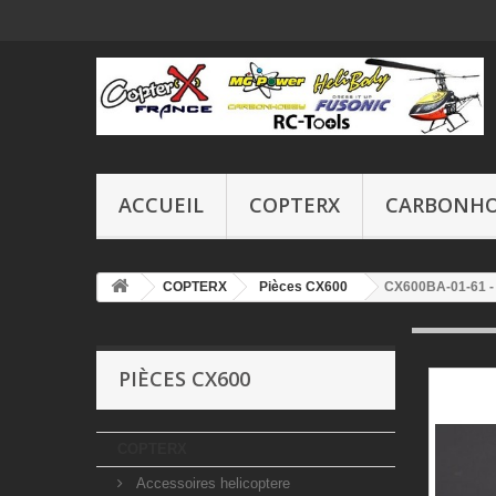
ACCUEIL
COPTERX
CARBONH
COPTERX
Pièces CX600
CX600BA-01-61 - 
PIÈCES CX600
COPTERX
Accessoires helicoptere