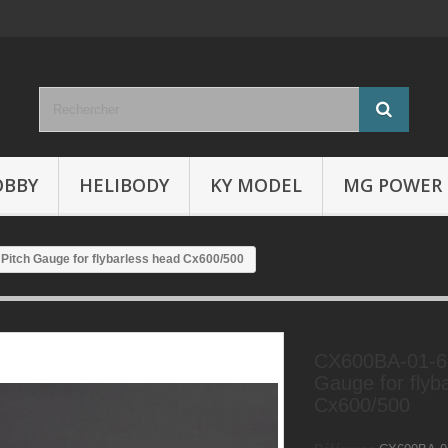
OBBY
HELIBODY
KY MODEL
MG POWER
Pitch Gauge for flybarless head Cx600/500
CX600BA-01-61
Gauge for flyb
Cx600/500