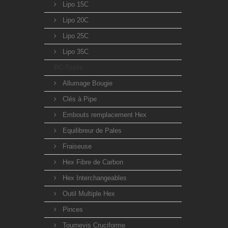
Lipo 15C
Lipo 20C
Lipo 25C
Lipo 35C
RC-Tools
Allumage Bougie
Clés à Pipe
Embouts remplacement Hex
Equilibreur de Pales
Fraiseuse
Hex Fibre de Carbon
Hex Interchangeables
Outil Multiple Hex
Pinces
Tournevis Cruciforme