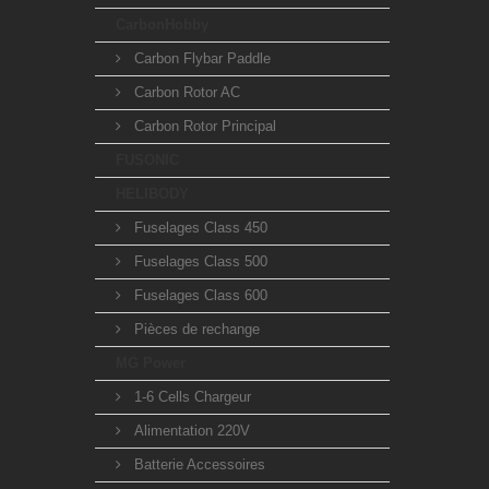
CarbonHobby
Carbon Flybar Paddle
Carbon Rotor AC
Carbon Rotor Principal
FUSONIC
HELIBODY
Fuselages Class 450
Fuselages Class 500
Fuselages Class 600
Pièces de rechange
MG Power
1-6 Cells Chargeur
Alimentation 220V
Batterie Accessoires