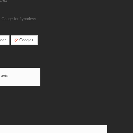
1-61
 Gauge for flybarless
ger
Google+
 avis