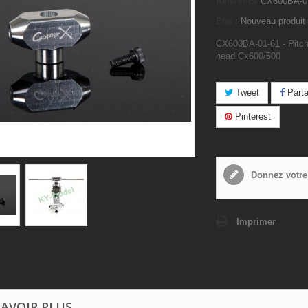
Référence
CX600BA-0
État :
Nouveau produit
CX600BA-01-61 - Pitch
head Cx600/500
Tweet
Parta
Pinterest
Donnez votre
Imprimer
SAVOIR PLUS