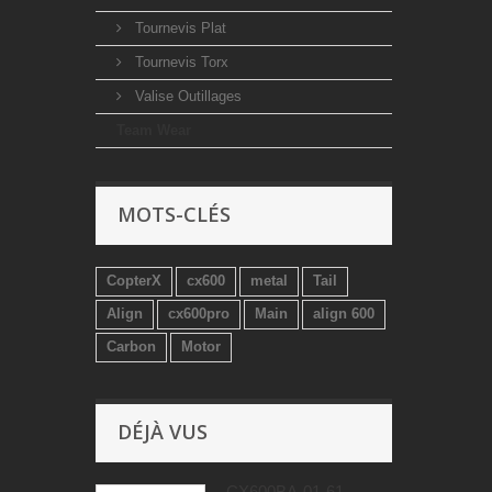
Tournevis Plat
Tournevis Torx
Valise Outillages
Team Wear
MOTS-CLÉS
CopterX
cx600
metal
Tail
Align
cx600pro
Main
align 600
Carbon
Motor
DÉJÀ VUS
CX600BA-01-61 -