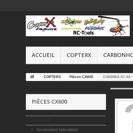
ACCUEIL
COPTERX
CARBONH
COPTERX
Pièces CX600
CX600BA-07-04 - 
PIÈCES CX600
COPTERX
Accessoires helicoptere