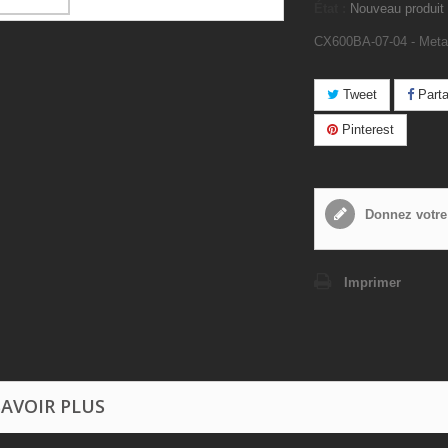
État :
Nouveau produit
CX600BA-07-04 - Metal
Tweet
Parta
Pinterest
Donnez votre
Imprimer
SAVOIR PLUS