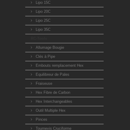
Lipo 15C
Lipo 20C
Lipo 25C
Lipo 35C
RC-Tools
Allumage Bougie
Clés à Pipe
Embouts remplacement Hex
Equilibreur de Pales
Fraiseuse
Hex Fibre de Carbon
Hex Interchangeables
Outil Multiple Hex
Pinces
Tournevis Cruciforme