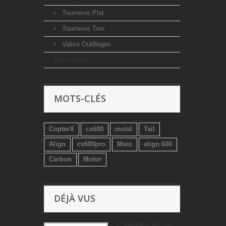
Tournevis Plat
Tournevis Torx
Valise Outillages
Team Wear
MOTS-CLÉS
CopterX
cx600
metal
Tail
Align
cx600pro
Main
align 600
Carbon
Motor
DÉJÀ VUS
CX600BA-07-04 -