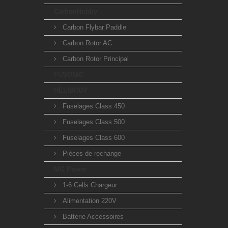
CarbonHobby
Carbon Flybar Paddle
Carbon Rotor AC
Carbon Rotor Principal
FUSONIC
HELIBODY
Fuselages Class 450
Fuselages Class 500
Fuselages Class 600
Pièces de rechange
MG Power
1-6 Cells Chargeur
Alimentation 220V
Batterie Accessoires