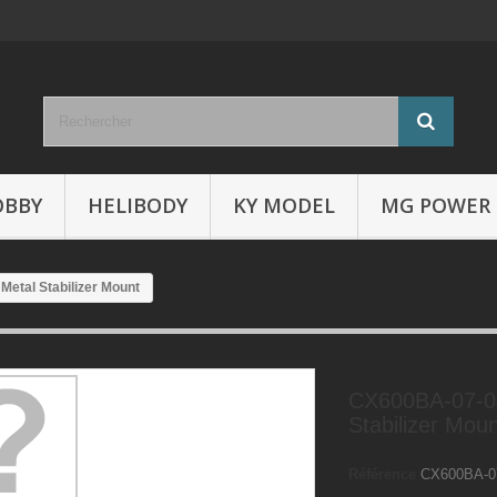
OBBY
HELIBODY
KY MODEL
MG POWER
Metal Stabilizer Mount
CX600BA-07-04
Stabilizer Mou
Référence
CX600BA-0