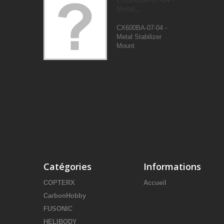
Metal...
CX600BA-07-04 -
Metal Stabilizer
Mount
Catégories
Informations
COPTERX
Accueil
CarbonHobby
FUSONIC
HELIBODY