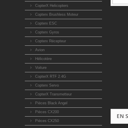
CopterX Helicopters
Copterx Brushless Moteur
Copterx ESC
Copterx Gyros
Copterx Récepteur
Avion
Hélicotère
Voiture
CopterX RTF 2.4G
Copterx Servo
CopterX Transmetteur
Pièces Black Angel
Pièces CX200
EN 
Pièces CX250