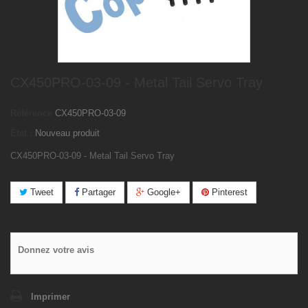
CX450PRO-03-09 - Metal Tail Servo Tray
Référence
CX450PRO-03-09
État :
Nouveau produit
CX450PRO-03-09 - Metal Tail Servo Tray
Tweet
Partager
Google+
Pinterest
Donnez votre avis
Imprimer