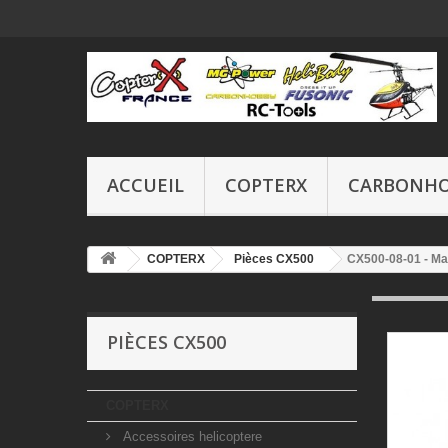
ACCUEIL
COPTERX
CARBONH
COPTERX
Pièces CX500
CX500-08-01 - Ma
PIÈCES CX500
COPTERX
Accessoires helicoptere