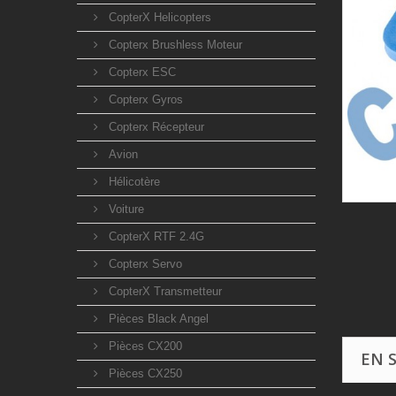
CopterX Helicopters
Copterx Brushless Moteur
Copterx ESC
Copterx Gyros
Copterx Récepteur
Avion
Hélicotère
Voiture
CopterX RTF 2.4G
Copterx Servo
CopterX Transmetteur
Pièces Black Angel
Pièces CX200
EN 
Pièces CX250