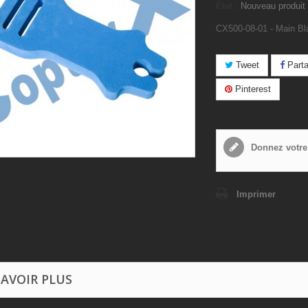
État :
Nouveau produit
CX500-08-01 - Main Bl
Tweet
Parta
Pinterest
Donnez votre
Imprimer
SAVOIR PLUS