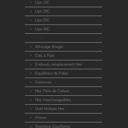
Lipo 15C
Lipo 20C
Lipo 25C
Lipo 35C
RC-Tools
Allumage Bougie
Clés à Pipe
Embouts remplacement Hex
Equilibreur de Pales
Fraiseuse
Hex Fibre de Carbon
Hex Interchangeables
Outil Multiple Hex
Pinces
Tournevis Cruciforme