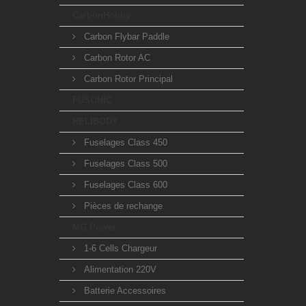
CarbonHobby
Carbon Flybar Paddle
Carbon Rotor AC
Carbon Rotor Principal
FUSONIC
HELIBODY
Fuselages Class 450
Fuselages Class 500
Fuselages Class 600
Pièces de rechange
MG Power
1-6 Cells Chargeur
Alimentation 220V
Batterie Accessoires