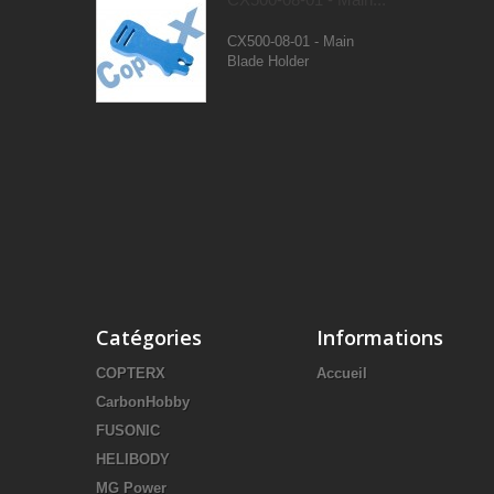
CX500-08-01 - Main
Blade Holder
Catégories
Informations
COPTERX
Accueil
CarbonHobby
FUSONIC
HELIBODY
MG Power