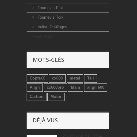
Tournevis Plat
Tournevis Torx
Valise Outillages
Team Wear
MOTS-CLÉS
CopterX
cx600
metal
Tail
Align
cx600pro
Main
align 600
Carbon
Motor
DÉJÀ VUS
CX500-08-01 - Main...