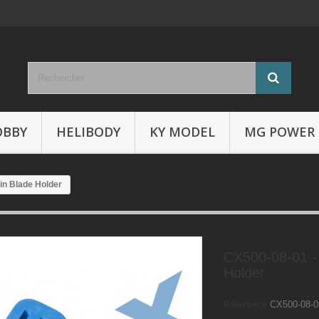
OBBY
HELIBODY
KY MODEL
MG POWER
in Blade Holder
CX500-08-01 -
Holder
Référence
CX500-08-0