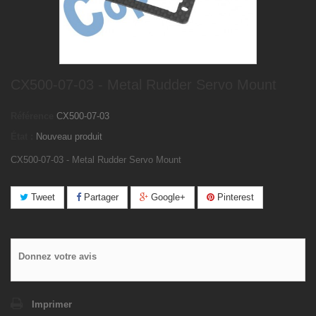
CX500-07-03 - Metal Rudder Servo Mount
Référence
CX500-07-03
État :
Nouveau produit
CX500-07-03 - Metal Rudder Servo Mount
Tweet
Partager
Google+
Pinterest
Donnez votre avis
Imprimer