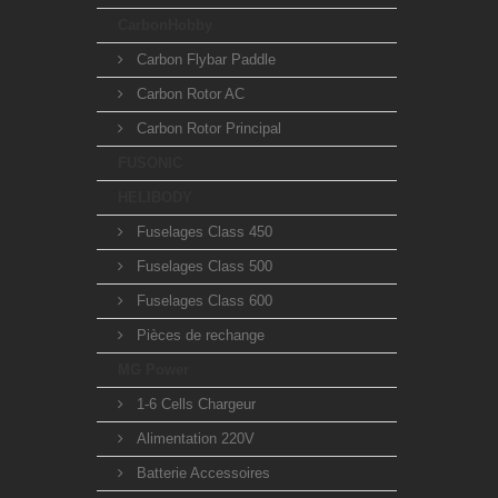
CarbonHobby
Carbon Flybar Paddle
Carbon Rotor AC
Carbon Rotor Principal
FUSONIC
HELIBODY
Fuselages Class 450
Fuselages Class 500
Fuselages Class 600
Pièces de rechange
MG Power
1-6 Cells Chargeur
Alimentation 220V
Batterie Accessoires