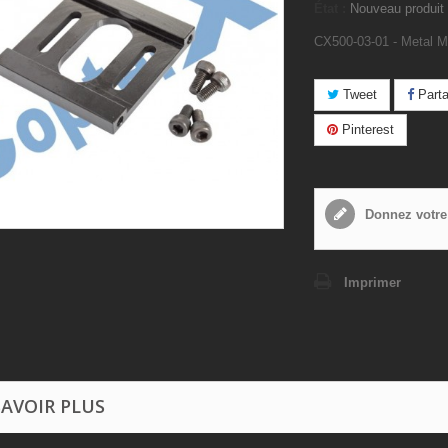
État :
Nouveau produit
CX500-03-01 - Metal M
Tweet
Parta
Pinterest
Donnez votre
Imprimer
SAVOIR PLUS