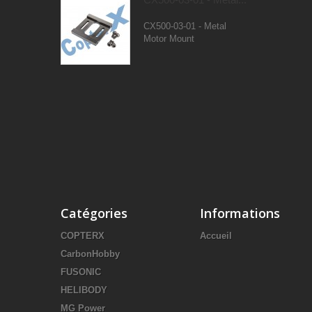
CX500-03-01 - Metal
Motor Mount
Catégories
Informations
COPTERX
Accueil
CarbonHobby
FUSONIC
HELIBODY
MG Power