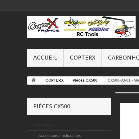
ACCUEIL
COPTERX
CARBONH
COPTERX
Pièces CX500
CX500-03-01 - Me
PIÈCES CX500
COPTERX
Accessoires helicoptere