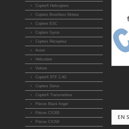
CopterX Helicopters
Copterx Brushless Moteur
Copterx ESC
Copterx Gyros
Copterx Récepteur
Avion
Hélicotère
Voiture
CopterX RTF 2.4G
Copterx Servo
CopterX Transmetteur
Pièces Black Angel
Pièces CX200
EN 
Pièces CX250