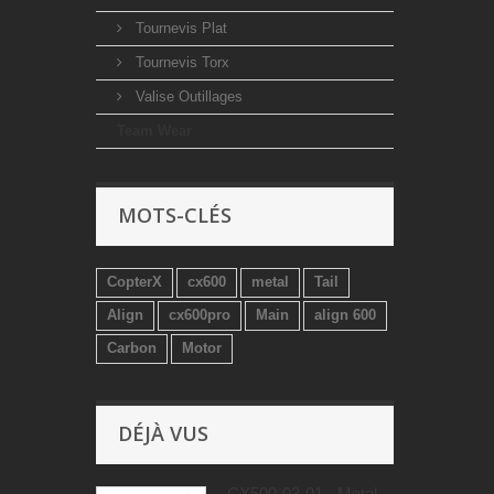
Tournevis Plat
Tournevis Torx
Valise Outillages
Team Wear
MOTS-CLÉS
CopterX
cx600
metal
Tail
Align
cx600pro
Main
align 600
Carbon
Motor
DÉJÀ VUS
CX500-03-01 - Metal...