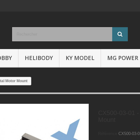
OBBY
HELIBODY
KY MODEL
MG POWER
tal Motor Mount
CX500-03-01 -
Mount
Référence
CX500-03-0