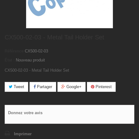
CX500-02-03 - Metal Tail Holder Set
Référence
CX500-02-03
État :
Nouveau produit
CX500-02-03 - Metal Tail Holder Set
Tweet
Partager
Google+
Pinterest
Donnez votre avis
Imprimer