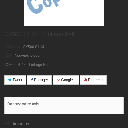
CX500-01-14 - Linkage Ball
Référence
CX500-01-14
État :
Nouveau produit
CX500-01-14 - Linkage Ball
Tweet
Partager
Google+
Pinterest
Donnez votre avis
Imprimer