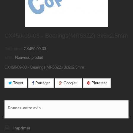
CX450-09-03 - Bearings(MR63ZZ) 3x6x2.5mm
Référence
CX450-09-03
État :
Nouveau produit
CX450-09-03 - Bearings(MR63ZZ) 3x6x2.5mm
Tweet
Partager
Google+
Pinterest
Donnez votre avis
Imprimer