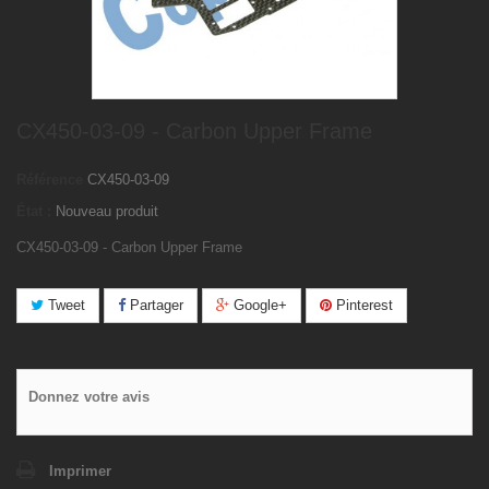
CX450-03-09 - Carbon Upper Frame
Référence
CX450-03-09
État :
Nouveau produit
CX450-03-09 - Carbon Upper Frame
Tweet
Partager
Google+
Pinterest
Donnez votre avis
Imprimer