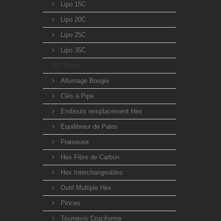
Lipo 15C
Lipo 20C
Lipo 25C
Lipo 35C
RC-Tools
Allumage Bougie
Clés à Pipe
Embouts remplacement Hex
Equilibreur de Pales
Fraiseuse
Hex Fibre de Carbon
Hex Interchangeables
Outil Multiple Hex
Pinces
Tournevis Cruciforme