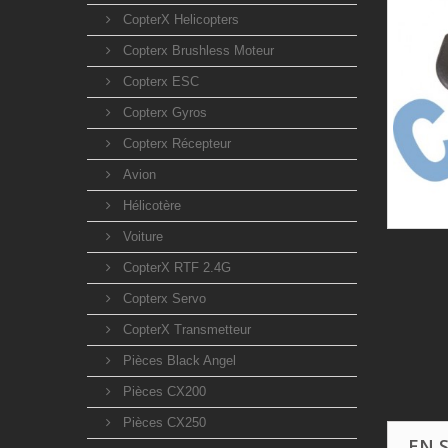
CopterX Helicopters
Copterx Brushless Moteur
Copterx ESC
Copterx Gyros
Copterx Récepteur
Avion
Hélicotère
Voiture
CopterX RTF 2.4G
Copterx Servo
CopterX Transmetteur
Pièces Black Angel
Pièces CX200
Pièces CX250
EN 