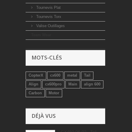
Tournevis Plat
Tournevis Torx
Valise Outillages
Team Wear
MOTS-CLÉS
CopterX
cx600
metal
Tail
Align
cx600pro
Main
align 600
Carbon
Motor
DÉJÀ VUS
CX450-06-02 - Tail...