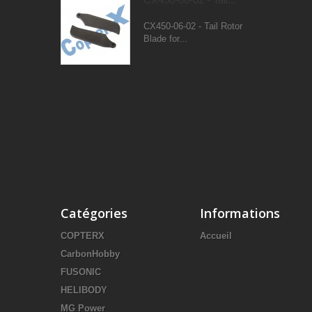
CX450-06-02 - Tail Rotor
Blade for...
Catégories
Informations
COPTERX
Accueil
CarbonHobby
FUSONIC
HELIBODY
MG Power