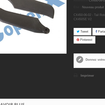
Référence
CX450-06-0
État :
Nouveau produit
CX450-06-02 - Tail Rot
CX450SE V2
Tweet
Parta
Pinterest
Donnez votre
Imprimer
SAVOIR PLUS