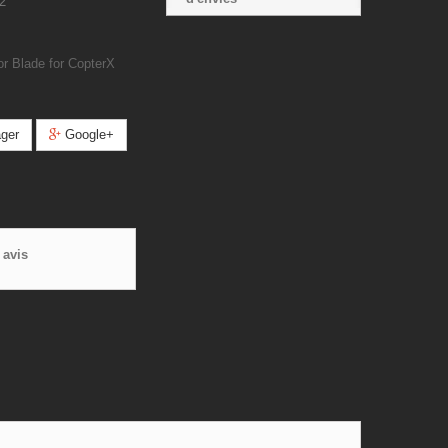
2
or Blade for CopterX
ger
Google+
 avis