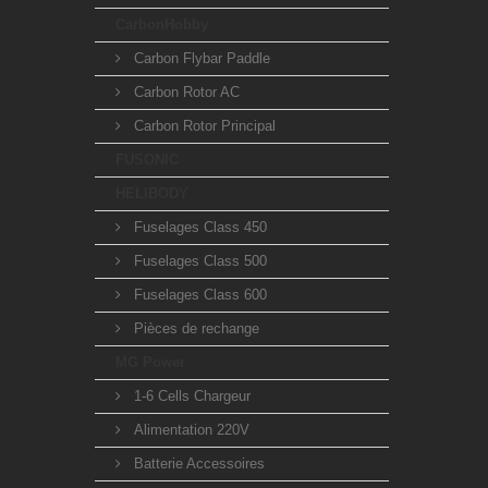
CarbonHobby
Carbon Flybar Paddle
Carbon Rotor AC
Carbon Rotor Principal
FUSONIC
HELIBODY
Fuselages Class 450
Fuselages Class 500
Fuselages Class 600
Pièces de rechange
MG Power
1-6 Cells Chargeur
Alimentation 220V
Batterie Accessoires