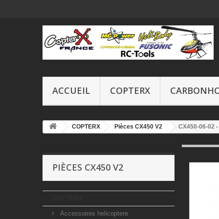
ACCUEIL
COPTERX
CARBONH
COPTERX
Pièces CX450 V2
CX450-06-02 -
PIÈCES CX450 V2
COPTERX
Accessoires helicoptere