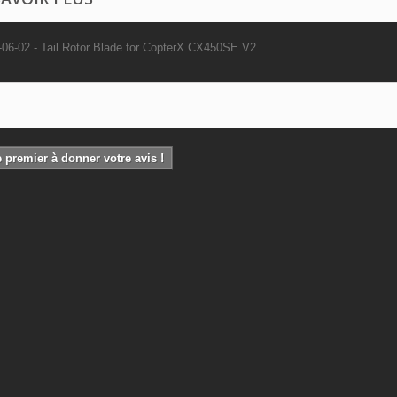
06-02 - Tail Rotor Blade for CopterX CX450SE V2
 premier à donner votre avis !