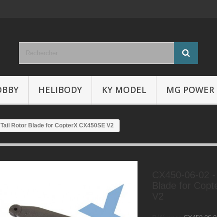
OBBY
HELIBODY
KY MODEL
MG POWER
 Tail Rotor Blade for CopterX CX450SE V2
CX450-06-02 - 
Blade for Cop
V2