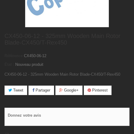
CX450-06-12 - 325mm Wooden Main Rotor
Blade-CX450/T-Rex450
Référence
CX450-06-12
État :
Nouveau produit
CX450-06-12 - 325mm Wooden Main Rotor Blade-CX450/T-Rex450
Tweet
Partager
Google+
Pinterest
Donnez votre avis