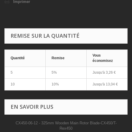
Imprimer
REMISE SUR LA QUANTITÉ
Vous
Quantité
Remise
économisez
5
5%
Jusqu'à
3,26 €
10
10%
Jusqu'à
13,04 €
EN SAVOIR PLUS
CX450-06-12 - 325mm Wooden Main Rotor Blade-CX450/T-
Rex450