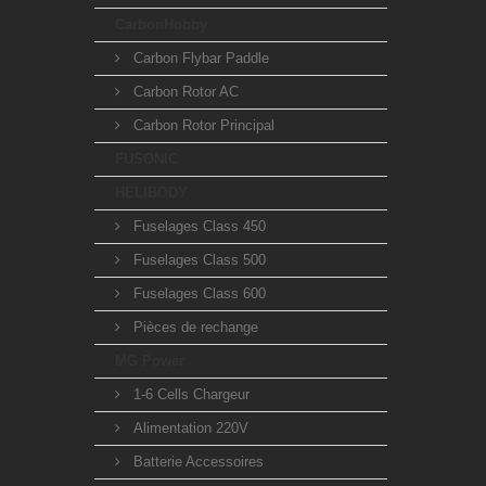
CarbonHobby
Carbon Flybar Paddle
Carbon Rotor AC
Carbon Rotor Principal
FUSONIC
HELIBODY
Fuselages Class 450
Fuselages Class 500
Fuselages Class 600
Pièces de rechange
MG Power
1-6 Cells Chargeur
Alimentation 220V
Batterie Accessoires