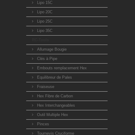
Lipo 15C
Lipo 20C
Lipo 25C
Lipo 35C
RC-Tools
Allumage Bougie
Clés à Pipe
Embouts remplacement Hex
Equilibreur de Pales
Fraiseuse
Hex Fibre de Carbon
Hex Interchangeables
Outil Multiple Hex
Pinces
Tournevis Cruciforme