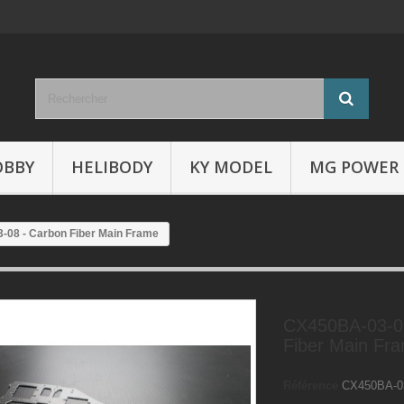
OBBY
HELIBODY
KY MODEL
MG POWER
08 - Carbon Fiber Main Frame
CX450BA-03-0
Fiber Main Fr
Référence
CX450BA-0