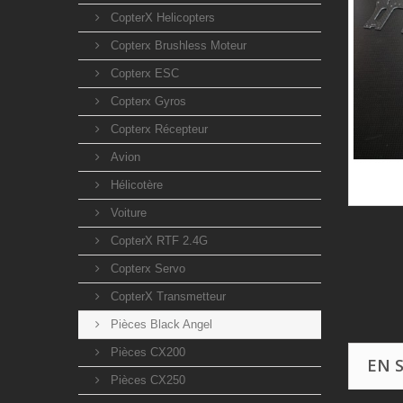
CopterX Helicopters
Copterx Brushless Moteur
Copterx ESC
Copterx Gyros
Copterx Récepteur
Avion
Hélicotère
Voiture
CopterX RTF 2.4G
Copterx Servo
CopterX Transmetteur
Pièces Black Angel
Pièces CX200
EN 
Pièces CX250