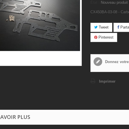
État :
Nouveau produit
CX450BA-03-08 - Carb
Tweet
Parta
Pinterest
Donnez votre
Imprimer
SAVOIR PLUS