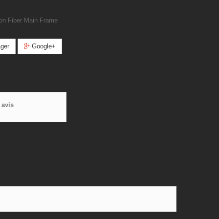
on Fiber Main Frame
ger
Google+
 avis