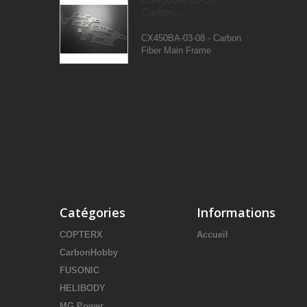
Carbon...
CX450BA-03-08 - Carbon
Fiber Main Frame
Catégories
Informations
COPTERX
Accueil
CarbonHobby
FUSONIC
HELIBODY
MG Power