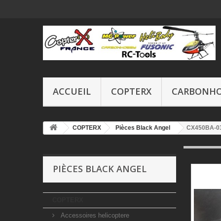
ACCUEIL
COPTERX
CARBONH
COPTERX
Pièces Black Angel
CX450BA-03-
PIÈCES BLACK ANGEL
COPTERX
Accessoires helicoptere