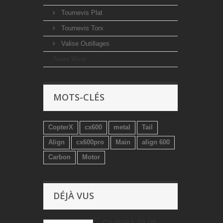
Tournevis Plat
Tournevis Torx
Valise Outillages
Team Wear
MOTS-CLÉS
CopterX
cx600
metal
Tail
Align
cx600pro
Main
align 600
Carbon
Motor
DÉJÀ VUS
CX450BA-03-08 -