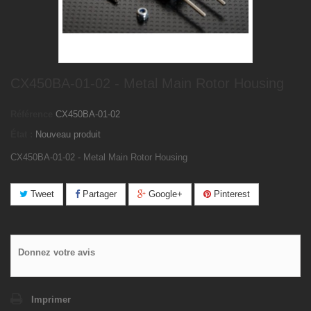
CX450BA-01-02 - Metal Main Rotor Housing
Référence
CX450BA-01-02
État :
Nouveau produit
CX450BA-01-02 - Metal Main Rotor Housing
Tweet
Partager
Google+
Pinterest
Donnez votre avis
Imprimer