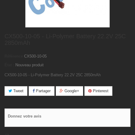
CX500-10-05 - Li-Polymer Battery 22.2V 25C
2850mAh
Référence
CX500-10-05
État :
Nouveau produit
CX500-10-05 - Li-Polymer Battery 22.2V 25C 2850mAh
Tweet
Partager
Google+
Pinterest
Donnez votre avis