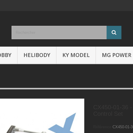
OBBY
HELIBODY
KY MODEL
MG POWER
CX450-01-36 - 
Control Set
Référence
CX450-01-3