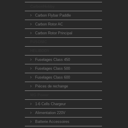
CarbonHobby
Carbon Flybar Paddle
Carbon Rotor AC
Carbon Rotor Principal
FUSONIC
HELIBODY
Fuselages Class 450
Fuselages Class 500
Fuselages Class 600
Pièces de rechange
MG Power
1-6 Cells Chargeur
Alimentation 220V
Batterie Accessoires