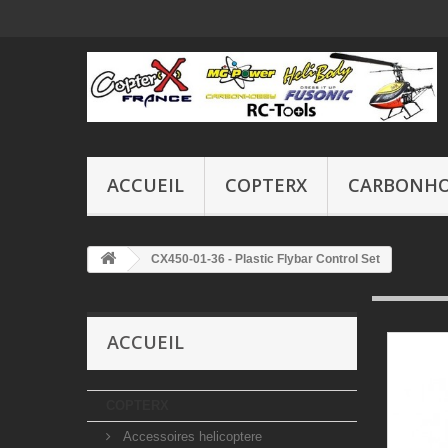
ACCUEIL
COPTERX
CARBONH
CX450-01-36 - Plastic Flybar Control Set
ACCUEIL
COPTERX
Accessoires helicoptere