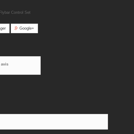
Flybar Control Set
ger
Google+
 avis