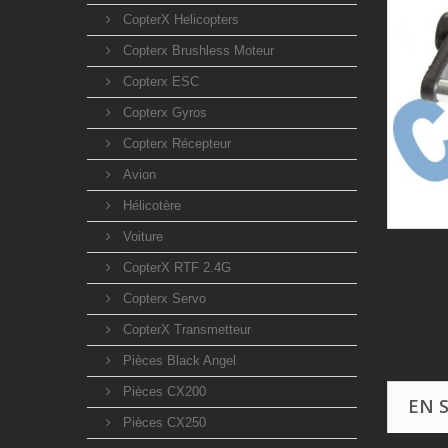
CopterX Helicopters
Copterx Brushless Moteur
Copterx ESC
Copterx Gyros
Copterx Récepteur
Avion
Hélicotère
Voiture
CopterX RTF 2.4G
Copterx Servo
CopterX Transmetteur
Pièces Black Angel
Pièces CX200
EN 
Pièces CX250