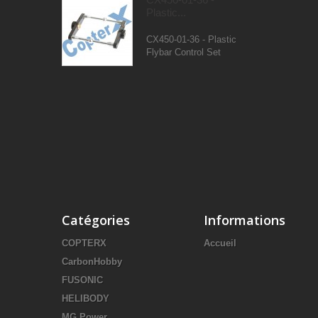
Plastic...
CX450-01-36 - Plastic
Flybar Control Set
Catégories
Informations
COPTERX
Accueil
CarbonHobby
FUSONIC
HELIBODY
MG Power