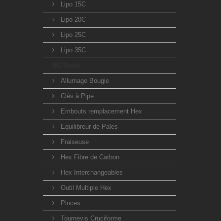
Lipo 15C
Lipo 20C
Lipo 25C
Lipo 35C
RC-Tools
Allumage Bougie
Clés à Pipe
Embouts remplacement Hex
Equilibreur de Pales
Fraiseuse
Hex Fibre de Carbon
Hex Interchangeables
Outil Multiple Hex
Pinces
Tournevis Cruciforme