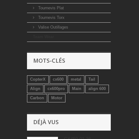
Tournevis Plat
Tournevis Torx
Valise Outillages
Team Wear
MOTS-CLÉS
CopterX
cx600
metal
Tail
Align
cx600pro
Main
align 600
Carbon
Motor
DÉJÀ VUS
CX450-01-36 -