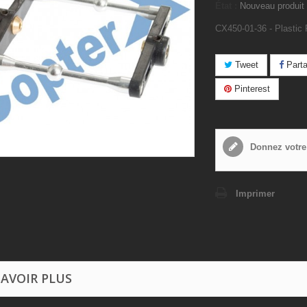
État :
Nouveau produit
CX450-01-36 - Plastic 
Tweet
Parta
Pinterest
Donnez votre
Imprimer
SAVOIR PLUS