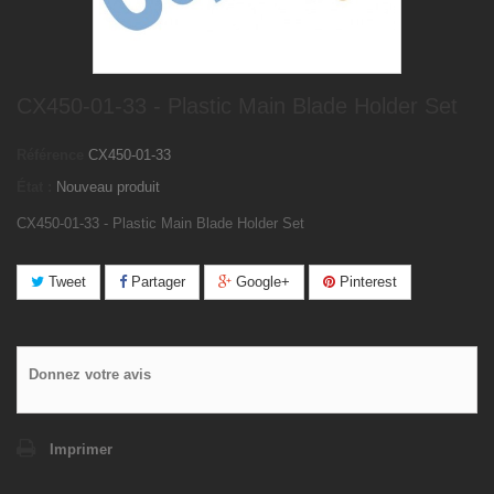
CX450-01-33 - Plastic Main Blade Holder Set
Référence
CX450-01-33
État :
Nouveau produit
CX450-01-33 - Plastic Main Blade Holder Set
Tweet
Partager
Google+
Pinterest
Donnez votre avis
Imprimer