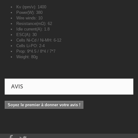
Kv (rpm/v): 1400
Power(W): 380
Wire winds: 10
Resistance(mΩ): 62
Idle current(A): 1.8
ESC(A): 30
Cells Ni-Cd / Ni-MH: 6-12
Cells Li-PO: 2-4
Prop: 9*4.5 / 8*4 / 7*7
Weight: 80g
AVIS
Soyez le premier à donner votre avis !