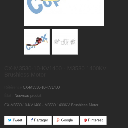
CX-M3530-10-KV1400 - M3530 1400KV
Brushless Motor
Référence
CX-M3530-10-KV1400
État :
Nouveau produit
CX-M3530-10-KV1400 - M3530 1400KV Brushless Motor
Tweet
Partager
Google+
Pinterest