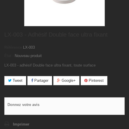
LX-003 - Adhésif Double face ultra fixant
Référence
LX-003
État :
Nouveau produit
LX-003 - adhésif Double face ultra fixant, toute surface
Tweet
Partager
Google+
Pinterest
Donnez votre avis
Imprimer