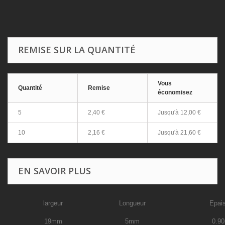
REMISE SUR LA QUANTITÉ
Vous
Quantité
Remise
économisez
5
2,40 €
Jusqu'à
12,00 €
10
2,16 €
Jusqu'à
21,60 €
EN SAVOIR PLUS
largeur
Longueur
Epai
19mm
5mm
0.9