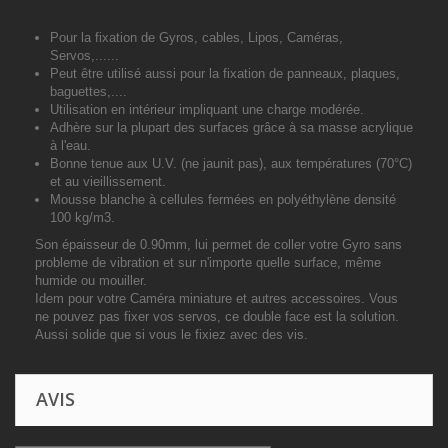
Pour la fixation de Gyros, cables, Lipos, Caméras,
Servos,......
Peut être utilisé aussi pour la fixation de panneaux, plaques,
baguettes,....
Utilisation en intérieur impliquant une charge modérée.
Adhère sur la plupart des surfaces grâce à sa masse acrylique
à l'eau.
Bonne tenue aux U.V. (ne jaunit pas), aux températures (70°C)
et au vieillissement.
Mousse blanche à cellules fermées en polyéthylène densité
100 kg/m3.
Son épaisseur de 0.90mm, lui permet de coller votre Gyro sans
probleme de vibration et sur n'importe quelle surface, même
humide ou mouiller.
Idem pour votre Caméra miniature et autres accessoires. Vous
ne pouvez pas fixer vos servos, ce double face est la solution.
Aussi solide que si vous le fixiez avec des vis.
AVIS