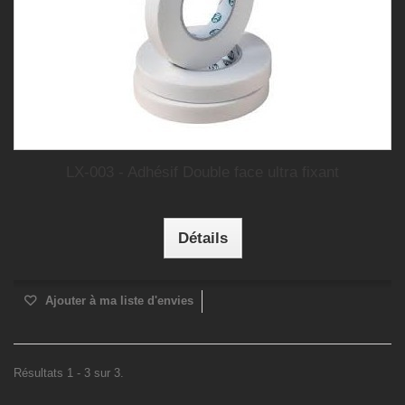
LX-003 - Adhésif Double face ultra fixant
Détails
Ajouter à ma liste d'envies
Résultats 1 - 3 sur 3.