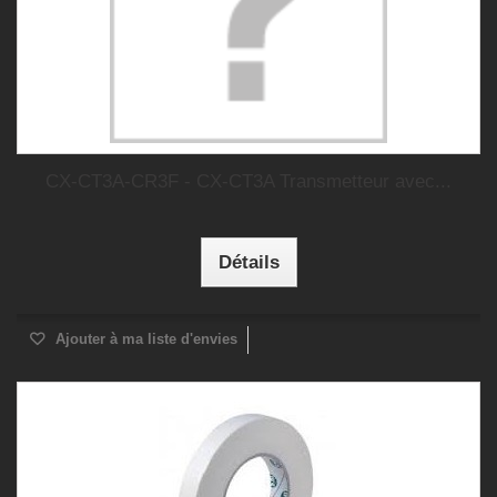
CX-CT3A-CR3F - CX-CT3A Transmetteur avec...
Détails
Ajouter à ma liste d'envies