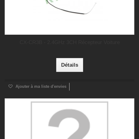
CX-CR3B - 2.4GHz 3CH Récepteur Voiture
Détails
Ajouter à ma liste d'envies