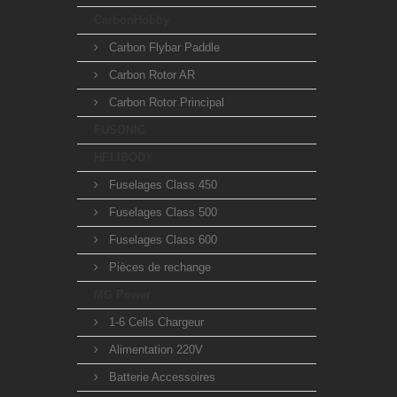
CarbonHobby
Carbon Flybar Paddle
Carbon Rotor AR
Carbon Rotor Principal
FUSONIC
HELIBODY
Fuselages Class 450
Fuselages Class 500
Fuselages Class 600
Pièces de rechange
MG Power
1-6 Cells Chargeur
Alimentation 220V
Batterie Accessoires