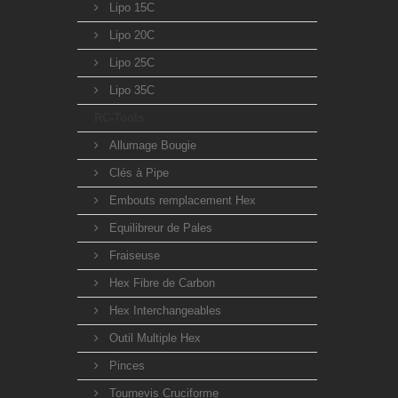
Lipo 15C
Lipo 20C
Lipo 25C
Lipo 35C
RC-Tools
Allumage Bougie
Clés à Pipe
Embouts remplacement Hex
Equilibreur de Pales
Fraiseuse
Hex Fibre de Carbon
Hex Interchangeables
Outil Multiple Hex
Pinces
Tournevis Cruciforme