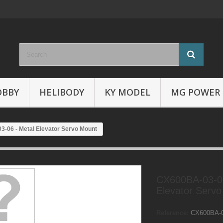
OBBY
HELIBODY
KY MODEL
MG POWER
-06 - Metal Elevator Servo Mount
CX600BA-03-06
Elevator Serv
Reference:
CX600BA-0