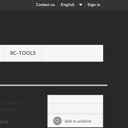
Contact us
English
Sign in
RC-TOOLS
 - Metal
o Mount
Add to wishlist
3-06