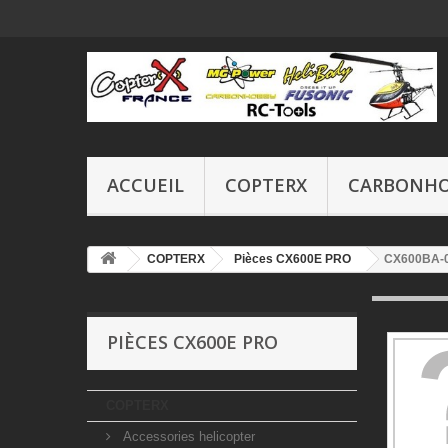
ACCUEIL
COPTERX
CARBONH
COPTERX
Pièces CX600E PRO
CX600BA-03
PIÈCES CX600E PRO
COPTERX
Accessories helicopter