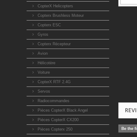
CopterX Helicopters
Copterx Brushless Moteur
Copterx ESC
Gyros
Copterx Récepteur
Avion
Hélicotère
Voiture
CopterX RTF 2.4G
Servos
Radiocommandes
REV
Pièces CopterX Black Angel
Pièces CopterX CX200
Be the f
Pièces Copterx 250