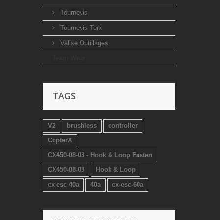
Tournevis
Tournevis Torx
Valise Outillages
Team Wear
TAGS
V2
brushless
controller
CopterX
CX450-08-03 - Hook & Loop Fasten
CX450-08-03
Hook & Loop
cx esc 40a
40a
cx-esc-60a