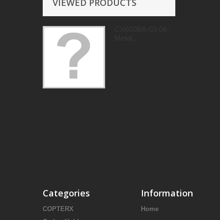
VIEWED PRODUCTS
CX600BA-03-06 -
Metal...
Categories
Information
COPTERX
Home