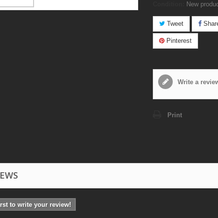
Condition:
New produ
Tweet
Shar
Pinterest
Write a revie
Print
IEWS
irst to write your review!