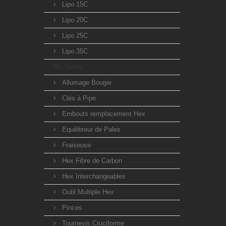
Lipo 15C
Lipo 20C
Lipo 25C
Lipo 35C
RC-Tools
Allumage Bougie
Clés à Pipe
Embouts remplacement Hex
Equilibreur de Pales
Fraiseuse
Hex Fibre de Carbon
Hex Interchangeables
Outil Multiple Hex
Pinces
Tournevis Cruciforme