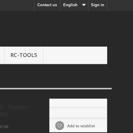
Contact us
English
Sign in
RC-TOOLS
6 - Rubber
opy
Add to wishlist
7-06