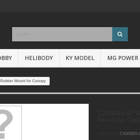
OBBY
HELIBODY
KY MODEL
MG POWER
 Rubber Mount for Canopy
CX600BA-07-0
Mount for Can
Reference:
CX600BA-0