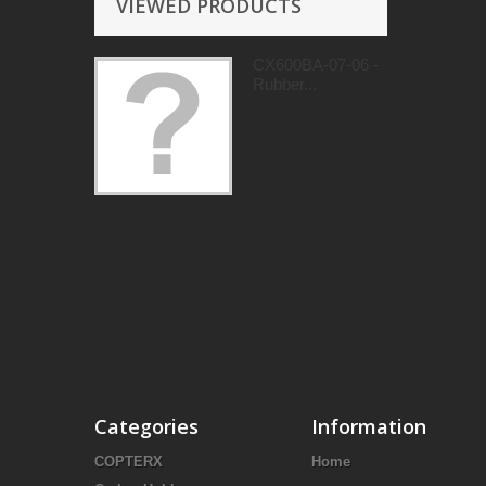
VIEWED PRODUCTS
CX600BA-07-06 -
Rubber...
Categories
Information
COPTERX
Home