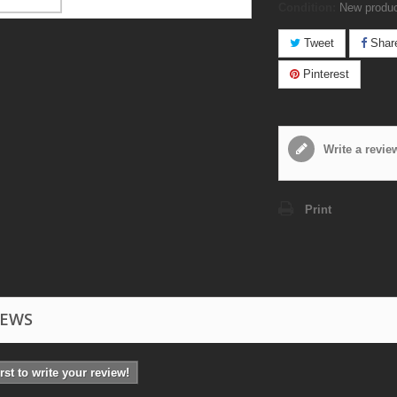
Condition:
New produ
Tweet
Shar
Pinterest
Write a revie
Print
IEWS
irst to write your review!