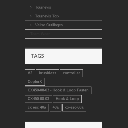
Tournevis
Tournevis Torx
Valise Outillages
Team Wear
TAGS
V2
brushless
controller
CopterX
CX450-08-03 - Hook & Loop Fasten
CX450-08-03
Hook & Loop
cx esc 40a
40a
cx-esc-60a