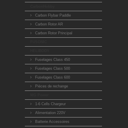
CarbonHobby
Carbon Flybar Paddle
Carbon Rotor AR
Carbon Rotor Principal
FUSONIC
HELIBODY
Fuselages Class 450
Fuselages Class 500
Fuselages Class 600
Pièces de rechange
MG Power
1-6 Cells Chargeur
Alimentation 220V
Batterie Accessoires