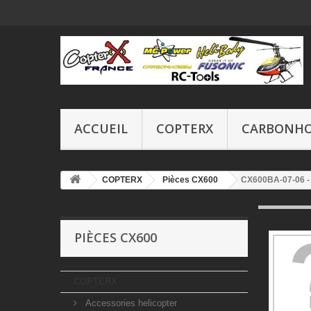
ACCUEIL
COPTERX
CARBONH
COPTERX
Pièces CX600
CX600BA-07-06 -
PIÈCES CX600
COPTERX
Accessories helicopter