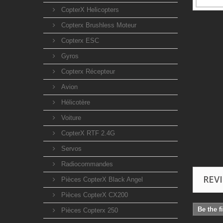
CopterX Helicopters
Copterx Brushless Moteur
Copterx ESC
Gyros
Copterx Récepteur
Avion
Hélicotère
Voiture
CopterX RTF 2.4G
Servos
Radiocommandes
REV
Pièces CopterX Black Angel
Pièces CopterX CX200
Be the f
Pièces Copterx 250