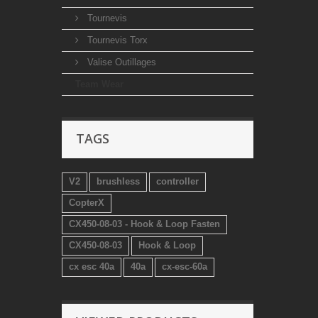
Tournevis
Tournevis Torx
Valise Outillages
Team Wear
TAGS
V2
brushless
controller
CopterX
CX450-08-03 - Hook & Loop Fasten
CX450-08-03
Hook & Loop
cx esc 40a
40a
cx-esc-60a