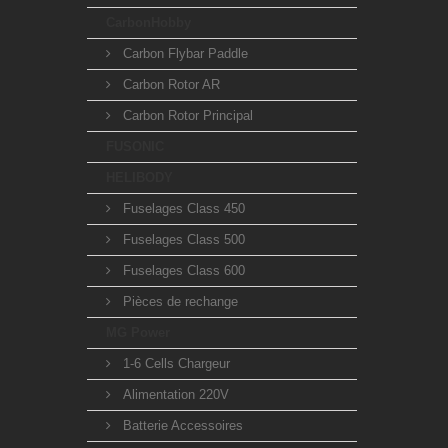
CarbonHobby
Carbon Flybar Paddle
Carbon Rotor AR
Carbon Rotor Principal
FUSONIC
HELIBODY
Fuselages Class 450
Fuselages Class 500
Fuselages Class 600
Pièces de rechange
MG Power
1-6 Cells Chargeur
Alimentation 220V
Batterie Accessoires