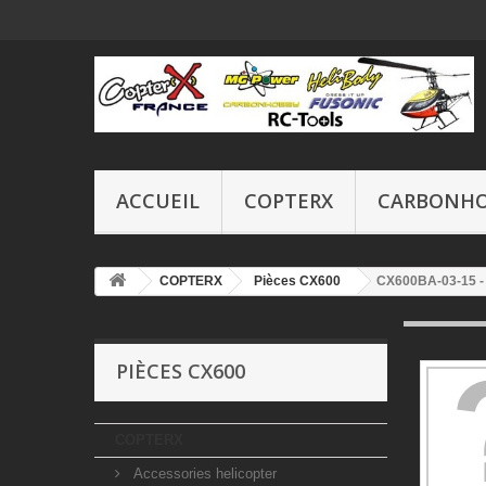
ACCUEIL
COPTERX
CARBONH
COPTERX
Pièces CX600
CX600BA-03-15 - 
PIÈCES CX600
COPTERX
Accessories helicopter