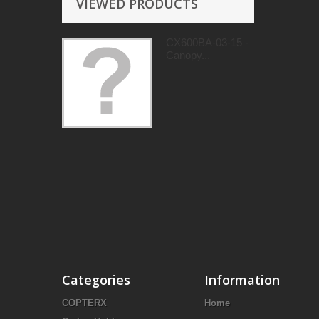
VIEWED PRODUCTS
CX600BA-03-15 -
Canopy...
Categories
Information
COPTERX
Home