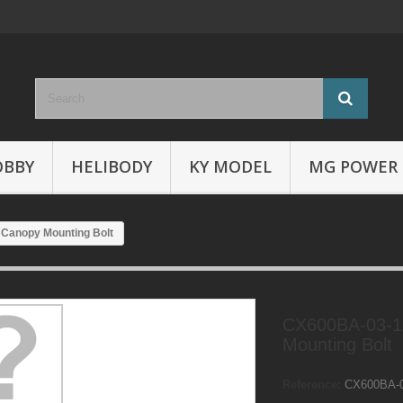
OBBY
HELIBODY
KY MODEL
MG POWER
Canopy Mounting Bolt
CX600BA-03-1
Mounting Bolt
Reference:
CX600BA-0