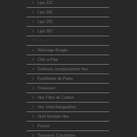
Lipo 15C
Lipo 20C
Lipo 25C
Lipo 35C
RC-Tools
Allumage Bougie
Clés à Pipe
Embouts remplacement Hex
Equilibreur de Pales
Fraiseuse
Hex Fibre de Carbon
Hex Interchangeables
Outil Multiple Hex
Pinces
Tournevis Cruciforme