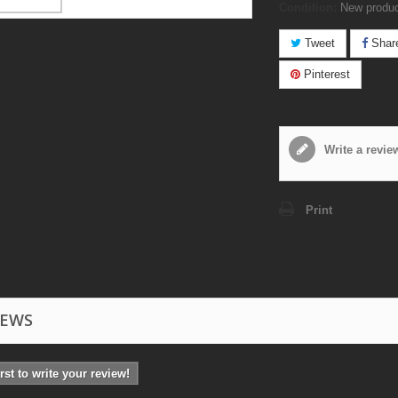
Condition:
New produ
Tweet
Shar
Pinterest
Write a revie
Print
IEWS
irst to write your review!