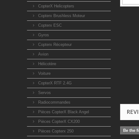
CopterX Helicopters
Copterx Brushless Moteur
Copterx ESC
Gyros
Copterx Récepteur
Avion
Hélicotère
Voiture
CopterX RTF 2.4G
Servos
Radiocommandes
REV
Pièces CopterX Black Angel
Pièces CopterX CX200
Be the f
Pièces Copterx 250