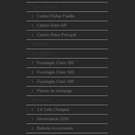
CarbonHobby
Carbon Flybar Paddle
Carbon Rotor AR
Carbon Rotor Principal
FUSONIC
HELIBODY
Fuselages Class 450
Fuselages Class 500
Fuselages Class 600
Pièces de rechange
MG Power
1-6 Cells Chargeur
Alimentation 220V
Batterie Accessoires