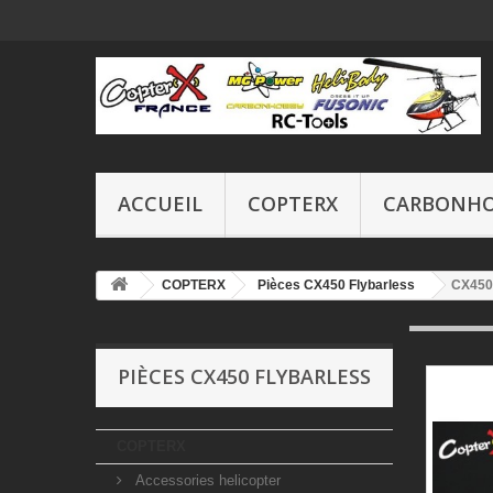
ACCUEIL
COPTERX
CARBONH
COPTERX
Pièces CX450 Flybarless
CX450B
PIÈCES CX450 FLYBARLESS
COPTERX
Accessories helicopter