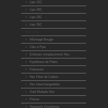
Lipo 15C
Lipo 20C
Lipo 25C
Lipo 35C
RC-Tools
Allumage Bougie
Clés à Pipe
Embouts remplacement Hex
Equilibreur de Pales
Fraiseuse
Hex Fibre de Carbon
Hex Interchangeables
Outil Multiple Hex
Pinces
Tournevis Cruciforme