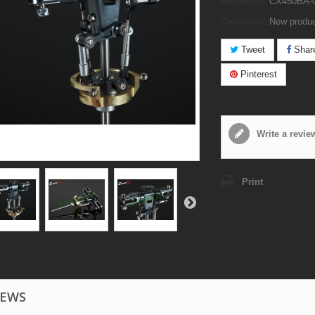
Reference:
CX450BA-0
Condition:
New produ
Tweet
Shar
Pinterest
Write a revie
Print
IEWS