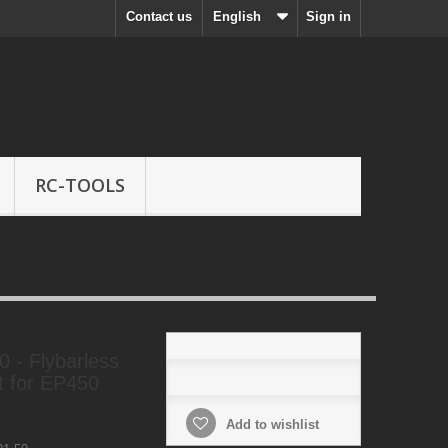
Contact us
English
Sign in
RC-TOOLS
 - Flybarless
t for EP450
Add to wishlist