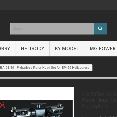
OBBY
HELIBODY
KY MODEL
MG POWER
A-01-50 - Flybarless Rotor Head Set for EP450 Helicopters
CX450BA-01-50
Rotor Head Se
Helicopters