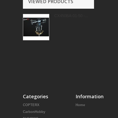
VIEWED PRODUCTS
CX450BA-01-50 -...
Categories
Information
COPTERX
Home
CarbonHobby