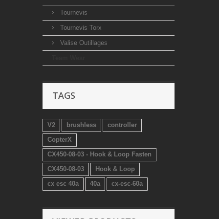
Tournevis
Tournevis Torx
Valise Outillages
Team Wear
TAGS
V2
brushless
controller
CopterX
CX450-08-03 - Hook & Loop Fasten
CX450-08-03
Hook & Loop
cx esc 40a
40a
cx-esc-60a