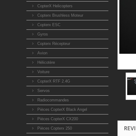
CopterX Helicopters
Copterx Brushless Moteur
Copterx ESC
Gyros
Copterx Récepteur
Avion
Hélicotère
Voiture
CopterX RTF 2.4G
Servos
Radiocommandes
Pièces CopterX Black Angel
Pièces CopterX CX200
REV
Pièces Copterx 250