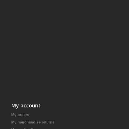
My account
My orders
My merchandise returns