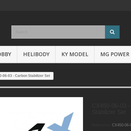
OBBY
HELIBODY
KY MODEL
MG POWER
-06-03 - Carbon Stabilizer Set
CX450-06-03 -
Stabilizer Set
Reference:
CX450-06-