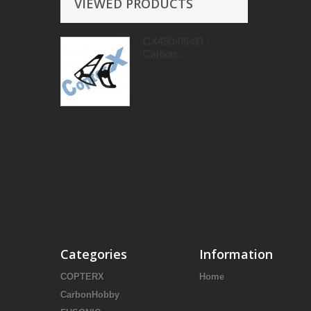
VIEWED PRODUCTS
CX450-06-03 -
Carbon...
Categories
Information
COPTERX
Home
CarbonHobby