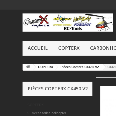
ACCUEIL
COPTERX
CARBONH
COPTERX
Pièces CopterX CX450 V2
CX450
PIÈCES COPTERX CX450 V2
COPTERX
Accessories helicopter