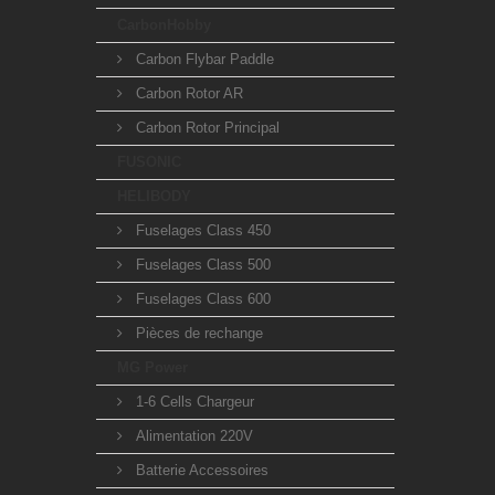
CarbonHobby
Carbon Flybar Paddle
Carbon Rotor AR
Carbon Rotor Principal
FUSONIC
HELIBODY
Fuselages Class 450
Fuselages Class 500
Fuselages Class 600
Pièces de rechange
MG Power
1-6 Cells Chargeur
Alimentation 220V
Batterie Accessoires