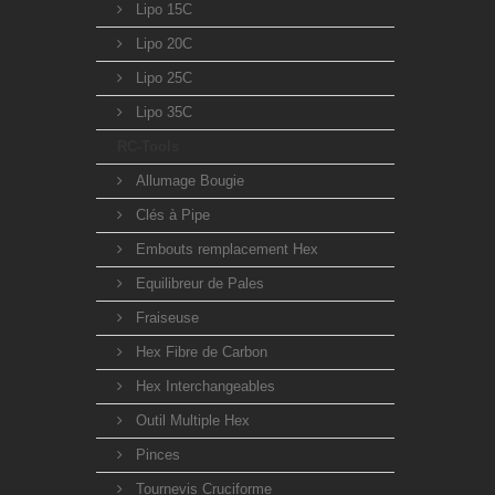
Lipo 15C
Lipo 20C
Lipo 25C
Lipo 35C
RC-Tools
Allumage Bougie
Clés à Pipe
Embouts remplacement Hex
Equilibreur de Pales
Fraiseuse
Hex Fibre de Carbon
Hex Interchangeables
Outil Multiple Hex
Pinces
Tournevis Cruciforme