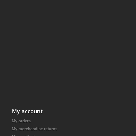
My account
My orders
My merchandise returns