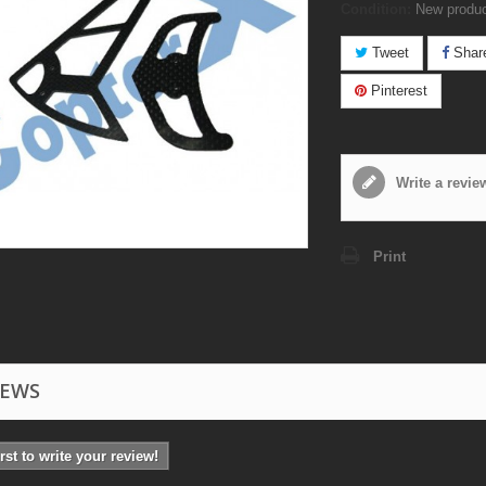
Condition:
New produ
Tweet
Shar
Pinterest
Write a revie
Print
IEWS
irst to write your review!