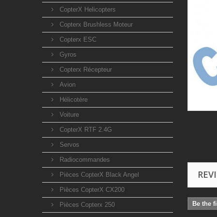
CopterX Helicopters
Copterx Brushless Moteur
Copterx ESC
Gyros
Copterx Récepteur
Avion
Hélicotère
Voiture
CopterX RTF 2.4G
Servos
Radiocommandes
REV
Pièces CopterX Black Angel
Pièces CopterX CX200
Be the f
Pièces Copterx 250