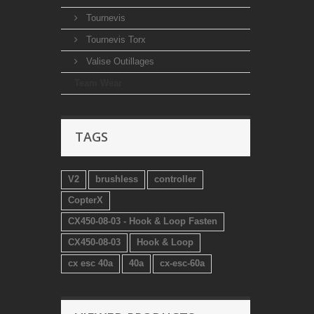
Tournevis
Tournevis Torx
Valise Outillages
Team Wear
TAGS
V2
brushless
controller
CopterX
CX450-08-03 - Hook & Loop Fasten
CX450-08-03
Hook & Loop
cx esc 40a
40a
cx-esc-60a