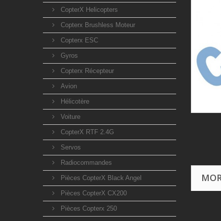
CopterX Helicopters
Copterx Brushless Moteur
Copterx ESC
Gyros
Copterx Récepteur
Avion
Hélicotère
Voiture
CopterX RTF 2.4G
Servos
Radiocommandes
MOR
Pièces CopterX Black Angel
Pièces CopterX CX200
Pièces Copterx 250