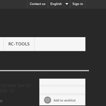
Contact us
English
Sign in
RC-TOOLS
Screws Set for
0SE V2
Add to wishlist
08