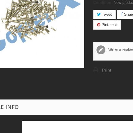
Condition:
New produ
Tweet
Shar
Pinterest
Write a revie
Print
E INFO