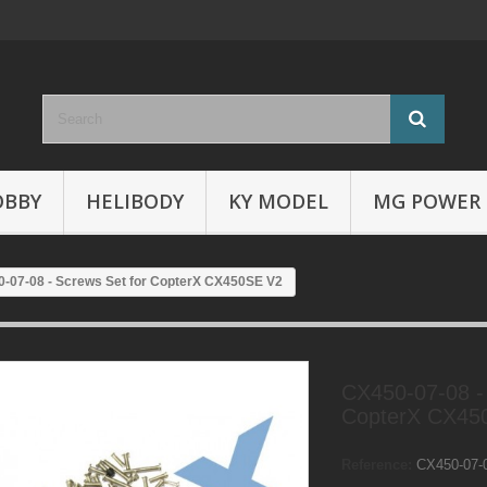
OBBY
HELIBODY
KY MODEL
MG POWER
-07-08 - Screws Set for CopterX CX450SE V2
CX450-07-08 - 
CopterX CX45
Reference:
CX450-07-