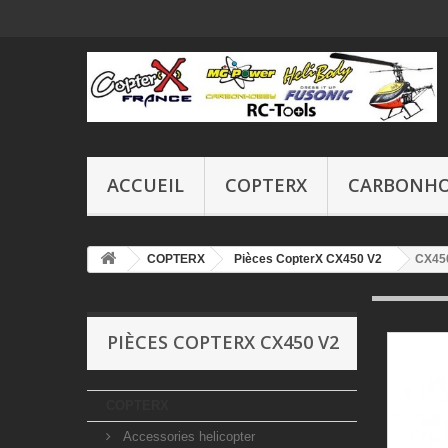
ACCUEIL
COPTERX
CARBONH
COPTERX
Pièces CopterX CX450 V2
CX450
PIÈCES COPTERX CX450 V2
COPTERX
Accessories helicopter