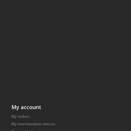
My account
My orders
My merchandise returns