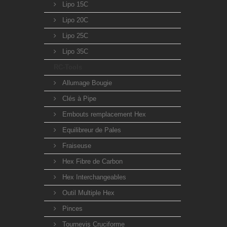
Lipo 15C
Lipo 20C
Lipo 25C
Lipo 35C
RC-Tools
Allumage Bougie
Clés à Pipe
Embouts remplacement Hex
Equilibreur de Pales
Fraiseuse
Hex Fibre de Carbon
Hex Interchangeables
Outil Multiple Hex
Pinces
Tournevis Cruciforme