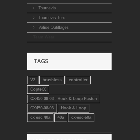
Tournevis
Tournevis Torx
Valise Outillages
Team Wear
TAGS
V2
brushless
controller
CopterX
CX450-08-03 - Hook & Loop Fasten
CX450-08-03
Hook & Loop
cx esc 40a
40a
cx-esc-60a