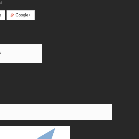
ct
e
Google+
w