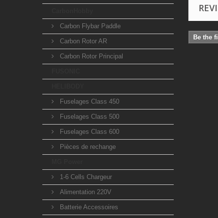
REV
CarbonHobby
Carbon Flybar Paddle
Be the f
Carbon Rotor AR
Carbon Rotor Principal
FUSONIC
HELIBODY
Fuselages Class 450
Fuselages Class 500
Fuselages Class 600
Pièces de rechange
MG Power
1-6 Cells Chargeur
Alimentation 220V
Batterie Accessoires