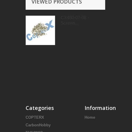
VIEWED PRODUCTS
CX450-07-08 -
Screws...
Categories
Information
COPTERX
Home
CarbonHobby