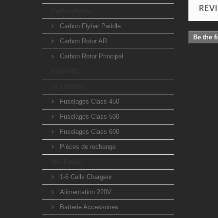
REV
CarbonHobby
Carbon Flybar Paddle
Be the f
Carbon Rotor AR
Carbon Rotor Principal
FUSONIC
HELIBODY
Fuselages Class 450
Fuselages Class 500
Fuselages Class 600
Pièces de rechange
MG Power
1-6 Cells Chargeur
Alimentation 220V
Batterie Accessoires