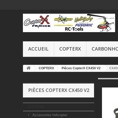
ACCUEIL
COPTERX
CARBONH
COPTERX
Pièces CopterX CX450 V2
CX450
PIÈCES COPTERX CX450 V2
COPTERX
Accessories helicopter