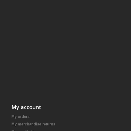
My account
My orders
My merchandise returns