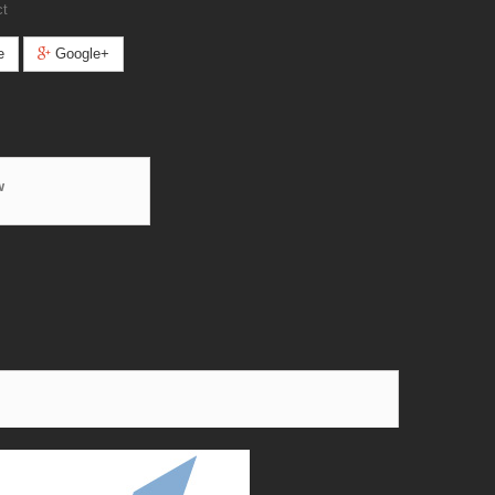
ct
e
Google+
w