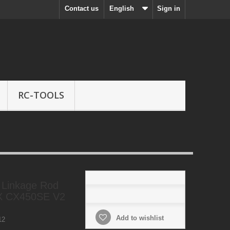
Contact us
English
Sign in
RC-TOOLS
 Linkage Rod
rX CX450SE V2
Add to wishlist
12