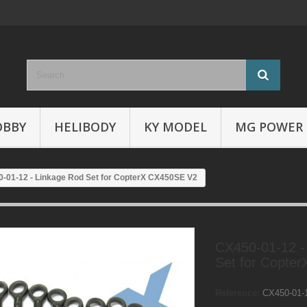
OBBY
HELIBODY
KY MODEL
MG POWER
-01-12 - Linkage Rod Set for CopterX CX450SE V2
CX450-01-12 -
Set for Copte
Reference:
CX450-01-