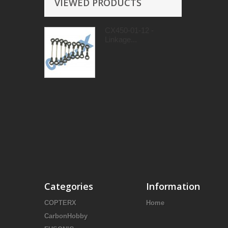
VIEWED PRODUCTS
CX450-01-12 -
Linkage...
Categories
Information
COPTERX
Home
CarbonHobby