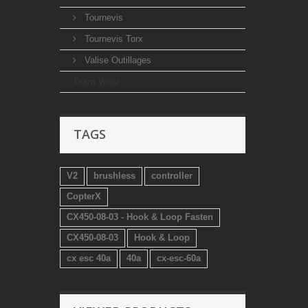
Tournevis
Tournevis Torx
Valise Outillages
Team Wear
TAGS
V2
brushless
controller
CopterX
CX450-08-03 - Hook & Loop Fasten
CX450-08-03
Hook & Loop
cx esc 40a
40a
cx-esc-60a