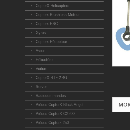
CopterX Helicopters
Copterx Brushless Moteur
Copterx ESC
Gyros
Copterx Récepteur
Avion
Hélicotère
Voiture
CopterX RTF 2.4G
Servos
Radiocommandes
MOR
Pièces CopterX Black Angel
Pièces CopterX CX200
Pièces Copterx 250