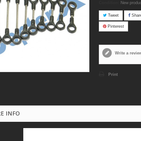
Condition:
New produ
Tweet
Shar
Pinterest
Write a revie
Print
E INFO