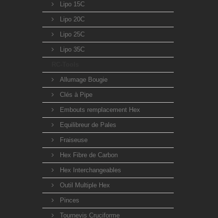
Lipo 15C
Lipo 20C
Lipo 25C
Lipo 35C
RC-Tools
Allumage Bougie
Clés à Pipe
Embouts remplacement Hex
Equilibreur de Pales
Fraiseuse
Hex Fibre de Carbon
Hex Interchangeables
Outil Multiple Hex
Pinces
Tournevis Cruciforme