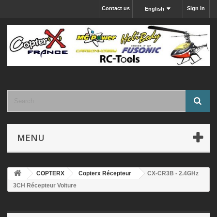
Contact us
Sign in
English
MENU
COPTERX
Copterx Récepteur
CX-CR3B - 2.4GHz
3CH Récepteur Voiture