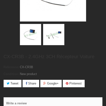
CX-CR3B - 2.4GHz 3CH Récepteur Voiture
Reference:
CX-CR3B
Condition:
New product
Tweet
Share
Google+
Pinterest
Write a review