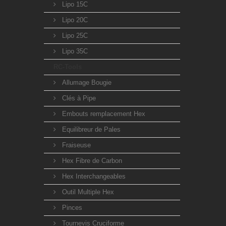
Lipo 15C
Lipo 20C
Lipo 25C
Lipo 35C
RC-Tools
Allumage Bougie
Clés à Pipe
Embouts remplacement Hex
Equilibreur de Pales
Fraiseuse
Hex Fibre de Carbon
Hex Interchangeables
Outil Multiple Hex
Pinces
Tournevis Cruciforme