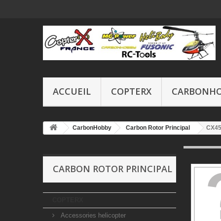
ACCUEIL
COPTERX
CARBONH
CarbonHobby
Carbon Rotor Principal
CX45
CARBON ROTOR PRINCIPAL
COPTERX
Accessories helicopter