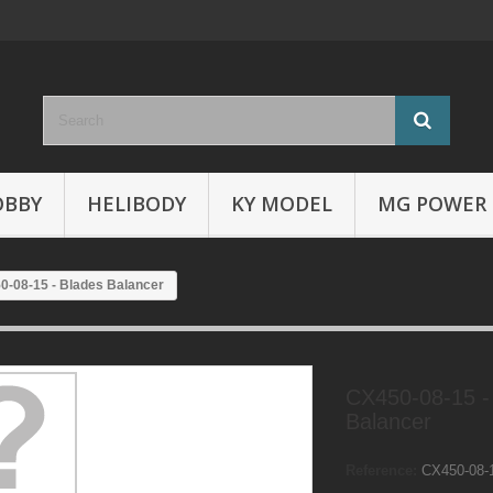
OBBY
HELIBODY
KY MODEL
MG POWER
0-08-15 - Blades Balancer
CX450-08-15 -
Balancer
Reference:
CX450-08-