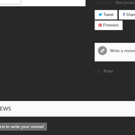
Condition:
New produ
Tweet
Shar
Pinterest
Write a revie
Print
IEWS
irst to write your review!