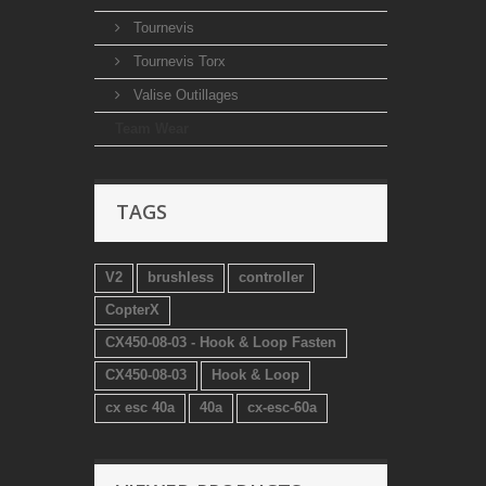
Tournevis
Tournevis Torx
Valise Outillages
Team Wear
TAGS
V2
brushless
controller
CopterX
CX450-08-03 - Hook & Loop Fasten
CX450-08-03
Hook & Loop
cx esc 40a
40a
cx-esc-60a