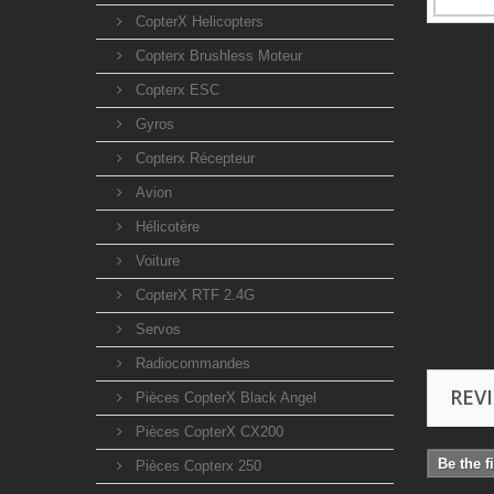
CopterX Helicopters
Copterx Brushless Moteur
Copterx ESC
Gyros
Copterx Récepteur
Avion
Hélicotère
Voiture
CopterX RTF 2.4G
Servos
Radiocommandes
REV
Pièces CopterX Black Angel
Pièces CopterX CX200
Be the f
Pièces Copterx 250