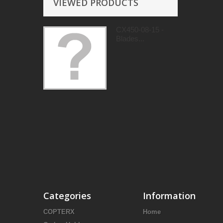
VIEWED PRODUCTS
CX450-08-15 -
Blades...
Categories
Information
COPTERX
Home