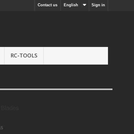
Contact us
English
Sign in
RC-TOOLS
 Blades
15