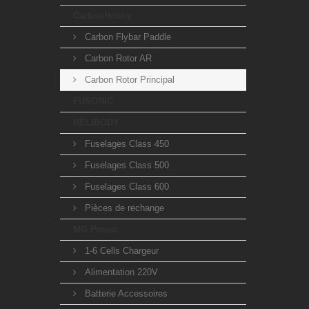
CarbonHobby
Carbon Flybar Paddle
Carbon Rotor AR
Carbon Rotor Principal
FUSONIC
HELIBODY
Fuselages Class 450
Fuselages Class 500
Fuselages Class 600
Pièces de rechange
MG Power
1-6 Cells Chargeur
Alimentation 220V
Batterie Accessoires